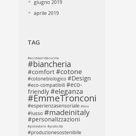
giugno 2019
aprile 2019
TAG
#accessoridacucina
#biancheria
#cotone
#comfort
#Design
#cotonebiologico
#eco-
#eco-compatibili
#eleganza
friendly
#EmmeTronconi
#esperienzasensoriale
#lino
#madeinitaly
#lusso
#personalizzazioni
#poliestere
#praticità
#produzionesostenibile