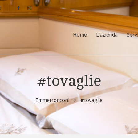
6
Home
L’azienda
Servi
#tovaglie
Emmetronconi
#tovaglie