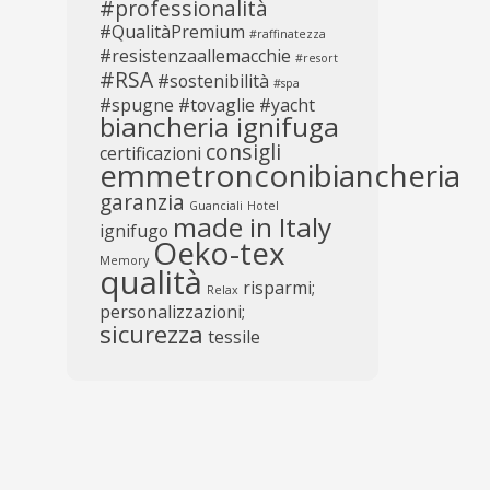
#professionalità
#QualitàPremium
#raffinatezza
#resistenzaallemacchie
#resort
#RSA
#sostenibilità
#spa
#spugne
#tovaglie
#yacht
biancheria ignifuga
consigli
certificazioni
emmetronconibiancheria
garanzia
Guanciali
Hotel
made in Italy
ignifugo
Oeko-tex
Memory
qualità
risparmi;
Relax
personalizzazioni;
sicurezza
tessile