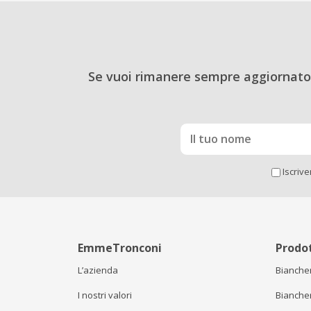
Se vuoi rimanere sempre aggiornato 
Iscriv
EmmeTronconi
Prodot
L’azienda
Biancher
I nostri valori
Biancher