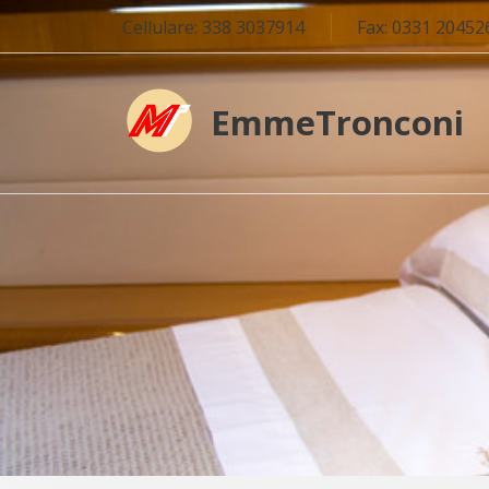
Cellulare: 338 3037914
Fax: 0331 20452
EmmeTronconi