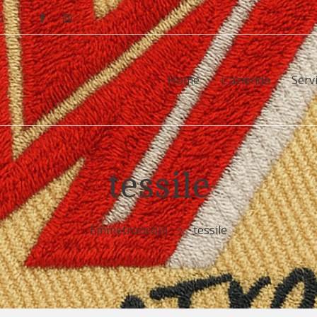
6
Home
L’azienda
Servi
tessile
Emmetronconi
tessile