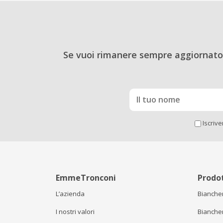
Se vuoi rimanere sempre aggiornato 
Iscriv
EmmeTronconi
Prodot
L’azienda
Biancher
I nostri valori
Biancher