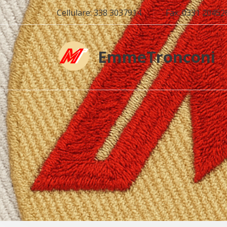
Cellulare: 338 3037914
Fax: 0331 20452
EmmeTronconi