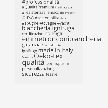
#professionalità
#QualitàPremium
#raffinatezza
#resistenzaallemacchie
#resort
#RSA
#sostenibilità
#spa
#spugne
#tovaglie
#yacht
biancheria ignifuga
consigli
certificazioni
emmetronconibiancheria
garanzia
Guanciali
Hotel
made in Italy
ignifugo
Oeko-tex
Memory
qualità
risparmi;
Relax
personalizzazioni;
sicurezza
tessile