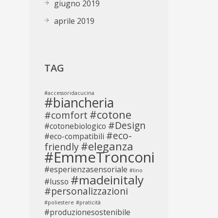
giugno 2019
aprile 2019
TAG
#accessoridacucina
#biancheria
#cotone
#comfort
#Design
#cotonebiologico
#eco-
#eco-compatibili
#eleganza
friendly
#EmmeTronconi
#esperienzasensoriale
#lino
#madeinitaly
#lusso
#personalizzazioni
#poliestere
#praticità
#produzionesostenibile