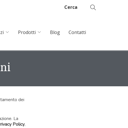
Cerca
zi
Prodotti
Blog
Contatti
ni
attamento dei
azione. La
rivacy Policy
,