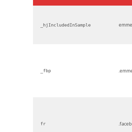
emmet
_hjIncludedInSample
.emme
_fbp
.face
fr