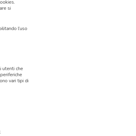
cookies.
are si
ilitando l’uso
li utenti che
 periferiche
no vari tipi di
;