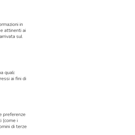
ormazioni in
e attinenti ai
arrivata sul
a quali:
ssi ai fini di
le preferenze
ti (come i
omini di terze