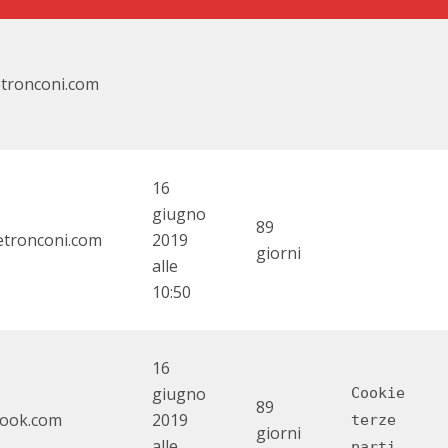
ronconi.com
16
giugno
89
tronconi.com
2019
giorni
alle
10:50
16
giugno
Cookie
89
book.com
2019
terze
giorni
alle
parti