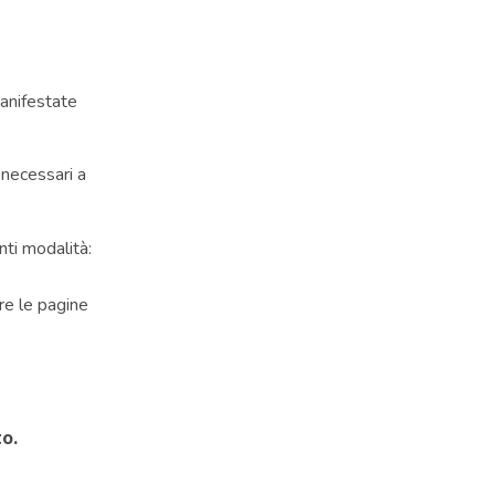
manifestate
 necessari a
nti modalità:
are le pagine
to.