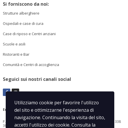
Si forniscono da noi:
Strutture alberghiere
Ospedali e case di cura
Case di riposo e Centri anziani
Scuole e asili
Ristoranti e Bar
Comunità e Centri di accoglienza
Seguici sui nostri canali social
Utilizziamo cookie per favorire l'utilizzo
del sito e ottimizzarne l'esperienza di
EmmeTronconi
di Tronconi Mauro
navigazione. Continuando la visita del sito,
P.IVA: 02426930026
Via Goito, 2
21012 Cassano Magnago (VA)
Cell +39 338
accetti l'utilizzo dei cookie. Consulta la
3037914
Fax: 0331 204526