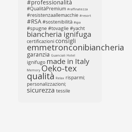
#professionalità
#QualitàPremium
#raffinatezza
#resistenzaallemacchie
#resort
#RSA
#sostenibilità
#spa
#spugne
#tovaglie
#yacht
biancheria ignifuga
consigli
certificazioni
emmetronconibiancheria
garanzia
Guanciali
Hotel
made in Italy
ignifugo
Oeko-tex
Memory
qualità
risparmi;
Relax
personalizzazioni;
sicurezza
tessile