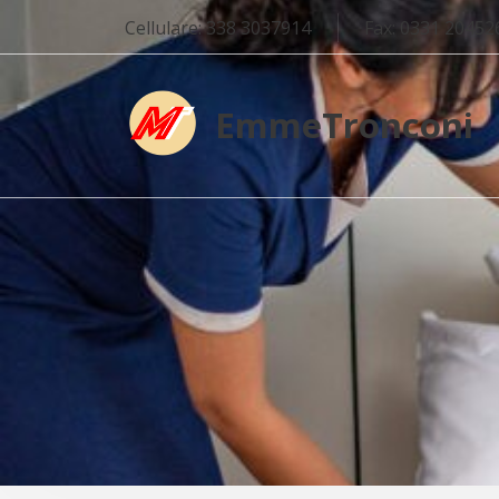
Cellulare: 338 3037914
Fax: 0331 20452
EmmeTronconi