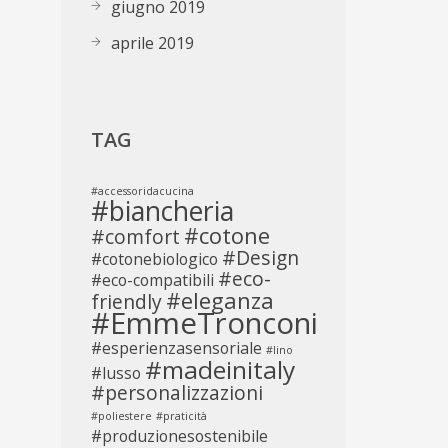
giugno 2019
aprile 2019
TAG
#accessoridacucina
#biancheria
#cotone
#comfort
#Design
#cotonebiologico
#eco-
#eco-compatibili
#eleganza
friendly
#EmmeTronconi
#esperienzasensoriale
#lino
#madeinitaly
#lusso
#personalizzazioni
#poliestere
#praticità
#produzionesostenibile