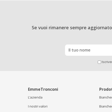
Se vuoi rimanere sempre aggiornato 
Iscriv
EmmeTronconi
Prodot
L’azienda
Biancher
I nostri valori
Biancher